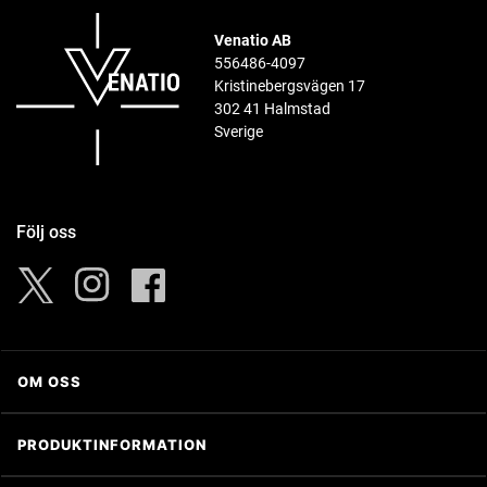
Venatio AB
556486-4097
Kristinebergsvägen 17
302 41 Halmstad
Sverige
Följ oss
Instagram
Facebook
Twitter
OM OSS
Om Venatio AB
PRODUKTINFORMATION
Kontakta oss
®
Trijicon