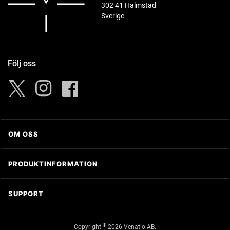
302 41 Halmstad
Konstruktion
Sverige
Robust konstruktion anpassad för fältbruk
Vädertålighet
Följ oss
Tålig konstruktion för användning i varierande väder
Instagram
Facebook
Twitter
Särskilda funktioner
Nattläge
OM OSS
Om Venatio AB
Fördelar i praktiken
PRODUKTINFORMATION
Kontakta oss
Flexibel optik som fungerar i både tät skog och öppnare
®
Trijicon
pass, med trygg funktion i skiftande ljus.
SUPPORT
Haenel
GDPR
Svemko
©
Copyright
2026 Venatio AB.
Köpvillkor