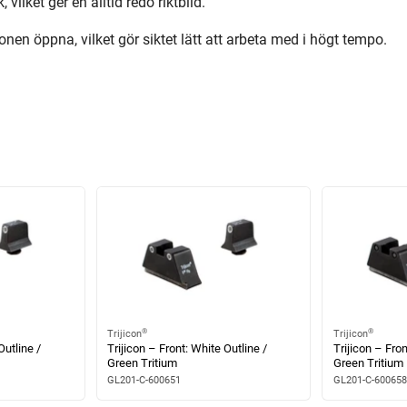
 vilket ger en alltid redo riktbild.
 öppna, vilket gör siktet lätt att arbeta med i högt tempo.
®
®
Trijicon
Trijicon
Outline /
Trijicon – Front: White Outline /
Trijicon – Fron
Green Tritium
Green Tritium
GL201-C-600651
GL201-C-600658