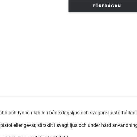
FÖRFRÅGAN
abb och tydlig riktbild i både dagsljus och svagare ljusförhållan
pistol eller gevär, särskilt i svagt ljus och under hård användnin