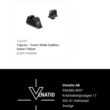
®
Trijicon
Trijicon – Front: White Outline /
Green Tritium
GL201-C-600660
Venatio AB
556486-4097
Kristinebergsvägen 17
302 41 Halmstad
Sverige