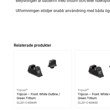
Belysningen är batterifri med tritium och/eller fiberoptik,
Utformningen stödjer snabb användning med båda ögonen
Relaterade produkter
®
®
Trijicon
Trijicon
Trijicon – Front: White Outline /
Trijicon – Front: White 
Green Tritium
Green Tritium
GL201-C-600649
GL201-C-600650