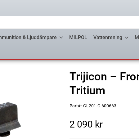
munition & Ljuddämpare
MILPOL
Vattenrening
M
Trijicon – Fro
Tritium
Part#:
GL201-C-600663
2 090 kr