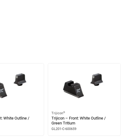
®
Trijicon
t: White Outline /
Trijicon – Front: White Outline /
Green Tritium
GL201-C-600659