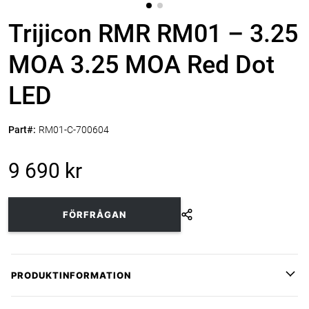
Trijicon RMR RM01 – 3.25
MOA 3.25 MOA Red Dot
LED
Part#:
RM01-C-700604
9 690 kr
FÖRFRÅGAN
PRODUKTINFORMATION
Trijicon RMR RM01
är ett kompakt rödpunktsikte som ger