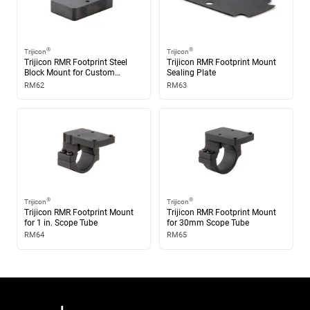
®
®
Trijicon
Trijicon
Trijicon RMR Footprint Steel
Trijicon RMR Footprint Mount
Block Mount for Custom
Sealing Plate
Shaping
RM62
RM63
®
®
Trijicon
Trijicon
Trijicon RMR Footprint Mount
Trijicon RMR Footprint Mount
for 1 in. Scope Tube
for 30mm Scope Tube
RM64
RM65