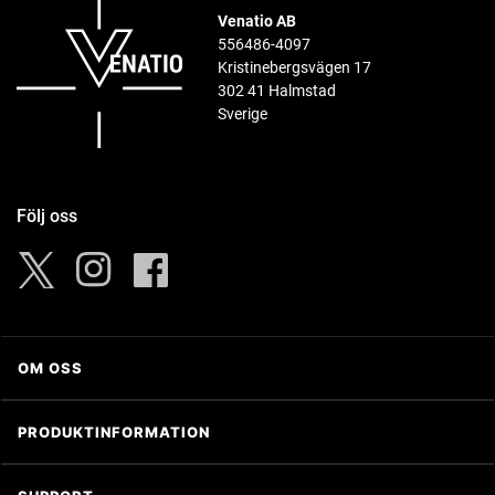
Venatio AB
556486-4097
Kristinebergsvägen 17
302 41 Halmstad
Sverige
Följ oss
Instagram
Facebook
Twitter
OM OSS
Om Venatio AB
PRODUKTINFORMATION
Kontakta oss
®
Trijicon