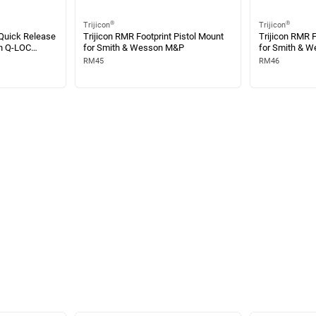
®
®
Trijicon
Trijicon
 Quick Release
Trijicon RMR Footprint Pistol Mount
Trijicon RMR F
on Q-LOC
for Smith & Wesson M&P
for Smith & We
Frame Revolve
RM45
RM46