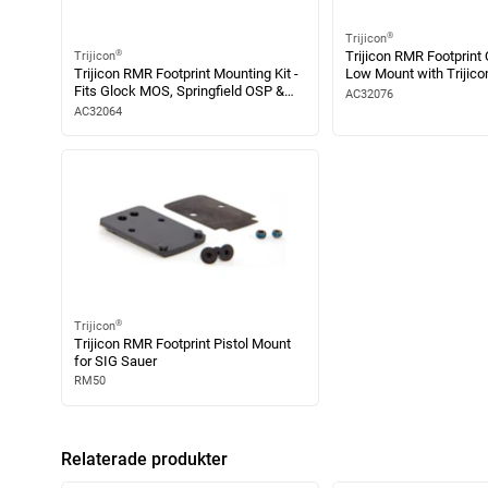
®
Trijicon
®
Trijicon RMR Footprint
Trijicon
Trijicon RMR Footprint Mounting Kit -
Low Mount with Trijic
Fits Glock MOS, Springfield OSP &
Technology
AC32076
Prodigy , Walther PDP, and H&K VP9
AC32064
Optics Ready
®
Trijicon
Trijicon RMR Footprint Pistol Mount
for SIG Sauer
RM50
Relaterade produkter