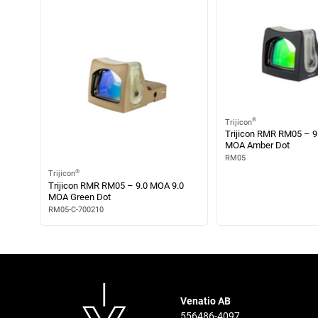
®
Trijicon
Trijicon RMR RM05 – 9
MOA Amber Dot
RM05
®
Trijicon
Trijicon RMR RM05 – 9.0 MOA 9.0
MOA Green Dot
RM05-C-700210
Venatio AB
556486-4097