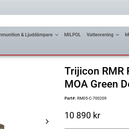
munition & Ljuddämpare
MILPOL
Vattenrening
M
Trijicon RMR
MOA Green D
Part#:
RM05-C-700209
10 890 kr