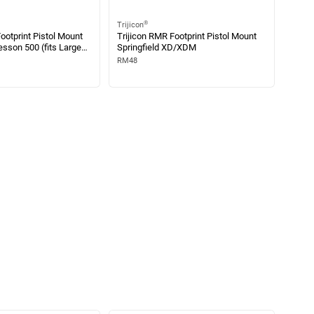
®
Trijicon
ootprint Pistol Mount
Trijicon RMR Footprint Pistol Mount
sson 500 (fits Large
Springfield XD/XDM
r)
RM48