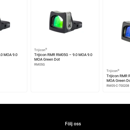
®
Trijicon
.0 MOA 9.0
Trijicon RMR RM05G – 9.0 MOA 9.0
MOA Green Dot
RM05G
®
Trijicon
Trijicon RMR 
MOA Green Do
RM05-C-700208
Följ oss