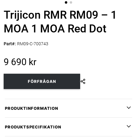
Trijicon RMR RM09 – 1
MOA 1 MOA Red Dot
Part#:
RM09-C-700743
9 690 kr
FÖRFRÅGAN
PRODUKTINFORMATION
Trijicon RMR RM09
är ett kompakt rödpunktsikte som ger
PRODUKTSPECIFIKATION
snabb siktesbild, låg profil och trygg prestanda under hård
användning.