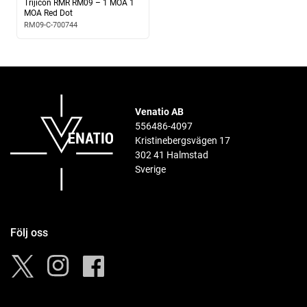
Trijicon RMR RM09 – 1 MOA 1
MOA Red Dot
RM09-C-700744
Venatio AB
556486-4097
Kristinebergsvägen 17
302 41 Halmstad
Sverige
Följ oss
Instagram
Facebook
Twitter