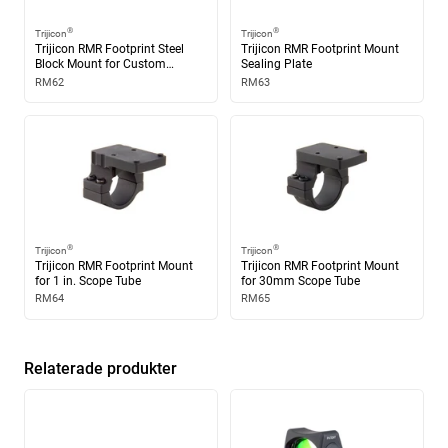
®
®
Trijicon
Trijicon
Trijicon RMR Footprint Steel
Trijicon RMR Footprint Mount
Block Mount for Custom
Sealing Plate
Shaping
RM62
RM63
®
®
Trijicon
Trijicon
Trijicon RMR Footprint Mount
Trijicon RMR Footprint Mount
for 1 in. Scope Tube
for 30mm Scope Tube
RM64
RM65
Relaterade produkter