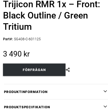
Trijicon RMR 1x – Front:
Black Outline / Green
Tritium
Part#:
SG408-C-601125
3 490 kr
FÖRFRÅGAN
PRODUKTINFORMATION
Trijicon RMR 1x – Front: Black Outline / Green Tritium
PRODUKTSPECIFIKATION
kombinerar montage med integrerade järnsikten för en