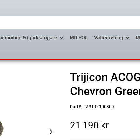
munition & Ljuddämpare
MILPOL
Vattenrening
M
Trijicon ACO
Chevron Green
Part#:
TA31-D-100309
21 190 kr