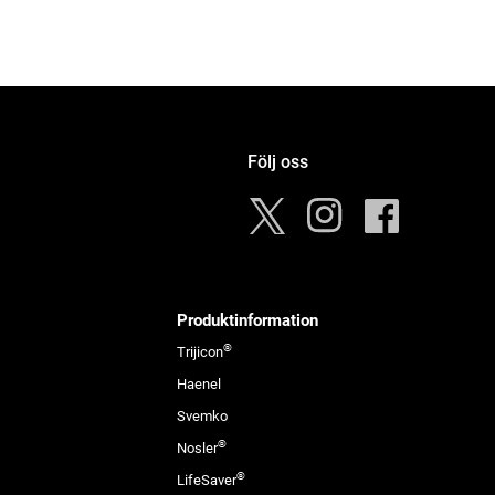
Följ oss
Instagram
Facebook
Twitter
Produktinformation
®
Trijicon
Haenel
Svemko
®
Nosler
®
LifeSaver