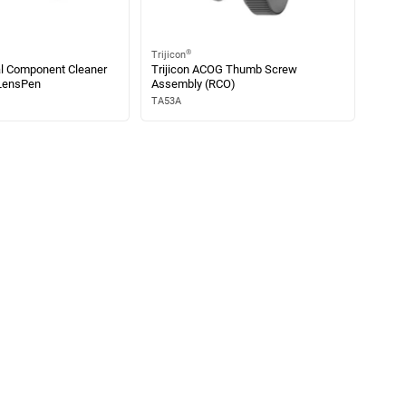
®
Trijicon
cal Component Cleaner
Trijicon ACOG Thumb Screw
 LensPen
Assembly (RCO)
TA53A