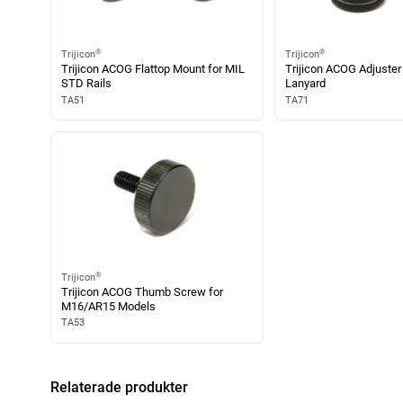
®
®
Trijicon
Trijicon
Trijicon ACOG Flattop Mount for MIL
Trijicon ACOG Adjuster
STD Rails
Lanyard
TA51
TA71
®
Trijicon
Trijicon ACOG Thumb Screw for
M16/AR15 Models
TA53
Relaterade produkter