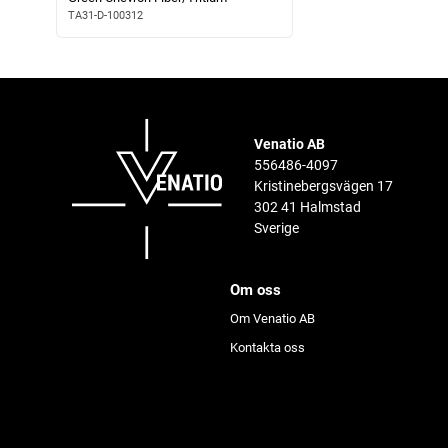
TA31-D-100312
Venatio AB
556486-4097
Kristinebergsvägen 17
302 41 Halmstad
Sverige
Om oss
Om Venatio AB
Kontakta oss