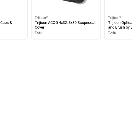
®
®
Trijicon
Trijicon
 Caps &
Trijicon ACOG 4x32, 3x30 Scopecoat
Trijicon Opti
Cover
and Brush by
TA64
TA56