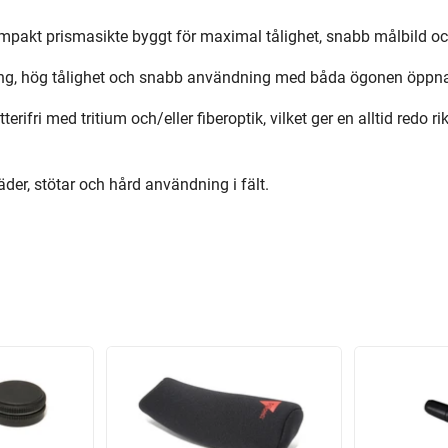
ompakt prismasikte byggt för maximal tålighet, snabb målbild oc
toring, hög tålighet och snabb användning med båda ögonen öppn
erifri med tritium och/eller fiberoptik, vilket ger en alltid redo 
der, stötar och hård användning i fält.