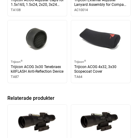
1.5x16S, 1.5x24, 2x20, 3x24
Lanyard Assembly for Compact
and 3x30 Models
ACOG
TA108
AC10014
Belysning
Fiberoptik & tritium
Batterifri belysning
Ja
®
®
Trijicon
Trijicon
Trijicon ACOG 3x30 Tenebraex
Trijicon ACOG 4x32, 3x30
killFLASH Anti-Reflection Device
Scopecoat Cover
Användningsområde
TA87
TA64
Kompakt ACOG för snabb målbild och tydlig riktpunkt
Relaterade produkter
Synfält
Balanserat synfält för tydlig målbild
Ögonavstånd