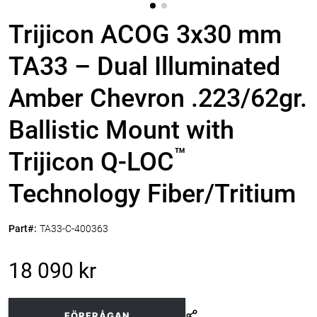
Trijicon ACOG 3x30 mm
TA33 – Dual Illuminated
Amber Chevron .223/62gr.
Ballistic Mount with
™
Trijicon Q-LOC
Technology Fiber/Tritium
Part#:
TA33-C-400363
18 090 kr
FÖRFRÅGAN