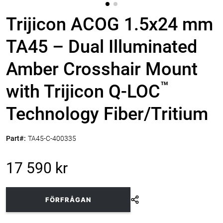
Trijicon ACOG 1.5x24 mm
TA45 – Dual Illuminated
Amber Crosshair Mount
™
with Trijicon Q-LOC
Technology Fiber/Tritium
Part#:
TA45-C-400335
17 590 kr
FÖRFRÅGAN