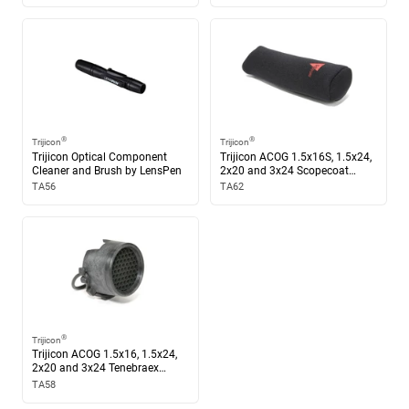
Fiberoptik & tritium
Batterifri belysning
Ja
®
®
Trijicon
Trijicon
Trijicon Optical Component
Trijicon ACOG 1.5x16S, 1.5x24,
Cleaner and Brush by LensPen
2x20 and 3x24 Scopecoat
Användningsområde
Cover
TA56
TA62
Kompakt ACOG för snabb målbild och tydlig riktpunkt
Synfält
Balanserat synfält för tydlig målbild
®
Trijicon
Ögonavstånd
Trijicon ACOG 1.5x16, 1.5x24,
2x20 and 3x24 Tenebraex
Mycket generöst ögonavstånd – tryggt även med
killFLASH Anti-Reflection Device
TA58
kraftigare kalibrar