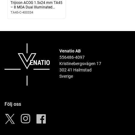
Trijicon ACOG 1.5x24 mm TA45
– 8 MOA Dual Illuminated
Amber 8 MOA Triangle Mount
TA45-C-400334
™
with Trijicon Q-LOC
Technology Fiber/Tritium
Venatio AB
556486-4097
Kristinebergsvägen 17
302 41 Halmstad
Sverige
Följ oss
Instagram
Facebook
Twitter