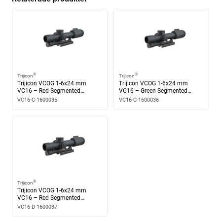
Vädertålighet
Vattentät konstruktion för stabil funktion i fält
Särskilda funktioner
®
Bindon Aiming Concept
(BAC)
®
®
Trijicon
Trijicon
Trijicon VCOG 1-6x24 mm
Trijicon VCOG 1-6x24 mm
VC16 – Red Segmented
VC16 – Green Segmented
Circle/Crosshair LED
Circle/Crosshair LED
VC16-C-1600035
VC16-C-1600036
Fördelar i praktiken
Tydlig målbild och robust konstruktion för pålitlig funktion
under användning.
®
Trijicon
Trijicon VCOG 1-6x24 mm
VC16 – Red Segmented
Circle/Crosshair MIL Govt. LED
VC16-D-1600037