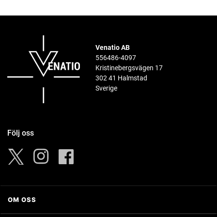
Venatio AB
556486-4097
Kristinebergsvägen 17
302 41 Halmstad
Sverige
Följ oss
Instagram
Facebook
Twitter
OM OSS
Om Venatio AB