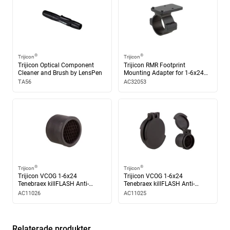
Användningsområde
Kompakt VCOG för snabb målbild och tydlig riktpunkt
®
®
Trijicon
Trijicon
Trijicon Optical Component
Trijicon RMR Footprint
Cleaner and Brush by LensPen
Mounting Adapter for 1-6x24
Synfält
VCOG
TA56
AC32053
Mycket brett synfält vid lägsta förstoring för snabb
målupptagning
Ögonavstånd
Mycket generöst ögonavstånd – tryggt även med
kraftigare kalibrar
®
®
Trijicon
Trijicon
Trijicon VCOG 1-6x24
Trijicon VCOG 1-6x24
Tenebraex killFLASH Anti-
Tenebraex killFLASH Anti-
Reflection Device
Reflection Device and
AC11026
AC11025
Konstruktion
Tenebraex Flip Cap Set
Robust och kompakt konstruktion byggd för fältbruk
Relaterade produkter