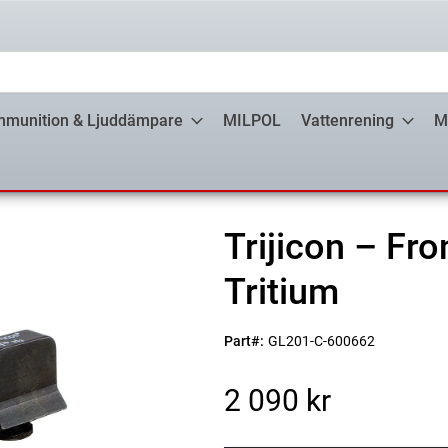
munition & Ljuddämpare
MILPOL
Vattenrening
M
Trijicon – Fro
Tritium
Part#:
GL201-C-600662
2 090 kr