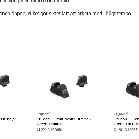
 vilket ger en alltid redo riktbild.
 öppna, vilket gör siktet lätt att arbeta med i högt tempo.
®
®
Trijicon
Trijicon
Outline /
Trijicon – Front: White Outline /
Trijicon – Fron
Green Tritium
Green Tritium
GL201-C-600650
GL201-C-600651