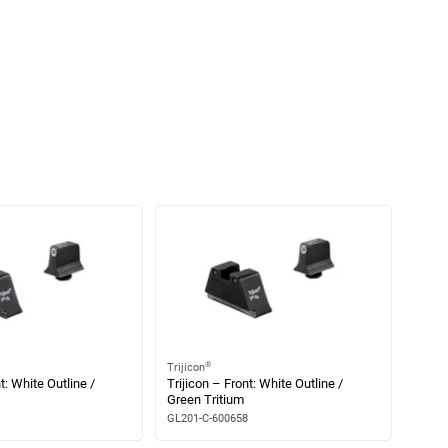
®
Trijicon
t: White Outline /
Trijicon – Front: White Outline /
Green Tritium
GL201-C-600658