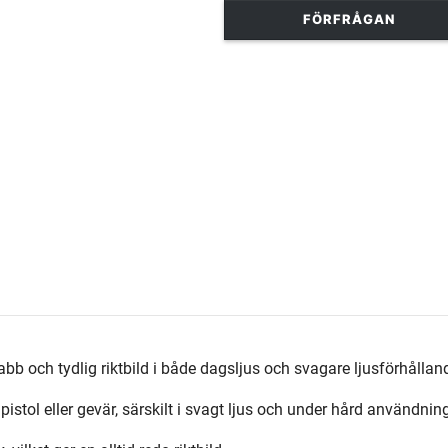
FÖRFRÅGAN
abb och tydlig riktbild i både dagsljus och svagare ljusförhållan
pistol eller gevär, särskilt i svagt ljus och under hård användnin