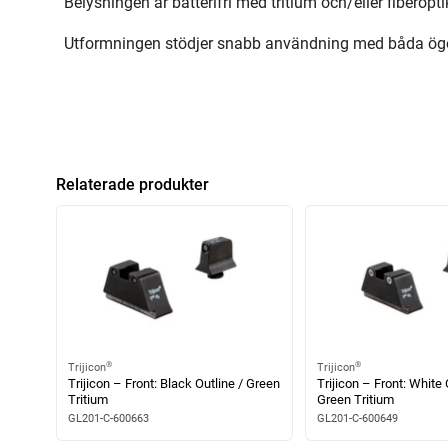
Belysningen är batterifri med tritium och/eller fiberoptik,
Utformningen stödjer snabb användning med båda ögonen
Relaterade produkter
®
®
Trijicon
Trijicon
Trijicon – Front: Black Outline / Green
Trijicon – Front: White 
Tritium
Green Tritium
GL201-C-600663
GL201-C-600649