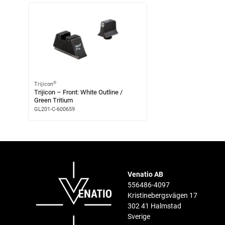
®
Trijicon
Trijicon – Front: White Outline /
Green Tritium
GL201-C-600659
Venatio AB
556486-4097
Kristinebergsvägen 17
302 41 Halmstad
Sverige